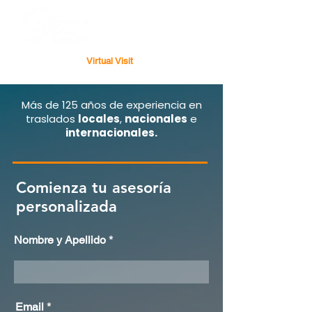
Virtual Visit
Más de 125 años de experiencia en
traslados
locales
,
nacionales
e
internacionales.
Comienza tu asesoría
personalizada
Nombre y Apellido
Email